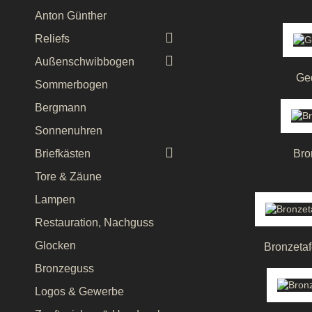
Anton Günther

Reliefs

Außenschwibbogen
Ge
Sommerbogen
Bergmann
Sonnenuhren

Briefkästen
Bro
Tore & Zäune
Lampen
Restauration, Nachguss
Glocken
Bronzeta
Bronzeguss
Logos & Gewerbe