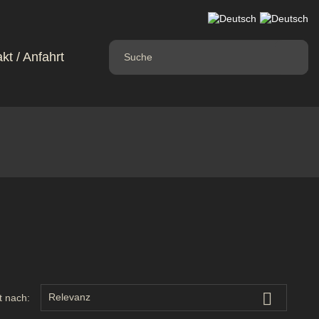
kt / Anfahrt

Relevanz
t nach: