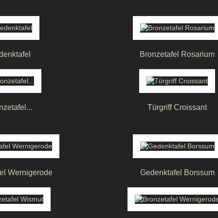
denktafel
Bronzetafel Rosarium
nzetafel...
Türgriff Croissant
fel Wernigerode
Gedenktafel Borssum