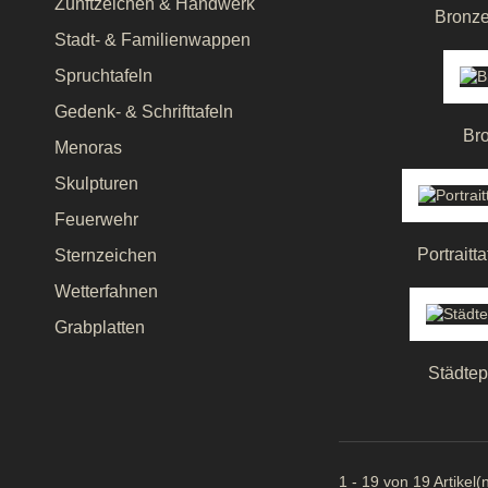
Zunftzeichen & Handwerk
Bronze
Stadt- & Familienwappen
Spruchtafeln
Gedenk- & Schrifttafeln
Br
Menoras
Skulpturen
Feuerwehr
Portraitt
Sternzeichen
Wetterfahnen
Grabplatten
Städtepa
1 - 19 von 19 Artikel(