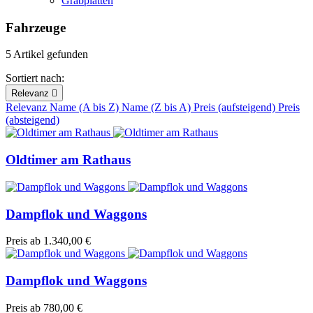
Grabplatten
Fahrzeuge
5 Artikel gefunden
Sortiert nach:
Relevanz

Relevanz
Name (A bis Z)
Name (Z bis A)
Preis (aufsteigend)
Preis
(absteigend)
Oldtimer am Rathaus
Dampflok und Waggons
Preis
ab 1.340,00 €
Dampflok und Waggons
Preis
ab 780,00 €