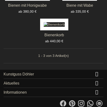
Bienen mit Honigwabe
Biene mit Wabe
Preis
Preis
ab 380,00 €
ab 335,00 €
Bienenkorb
Preis
ab 440,00 €
1 - 3 von 3 Artikel(n)

Kunstguss Döhler

Aktuelles

Informationen
Facebook
Pinterest
Instagram
WhatsA
em