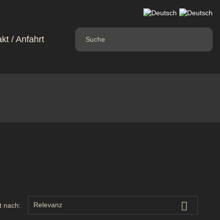
kt / Anfahrt

Relevanz
t nach: