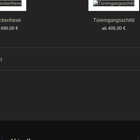
ckenhexe
Türeingangsschild
eis
Preis
 490,00 €
ab 405,00 €
n)