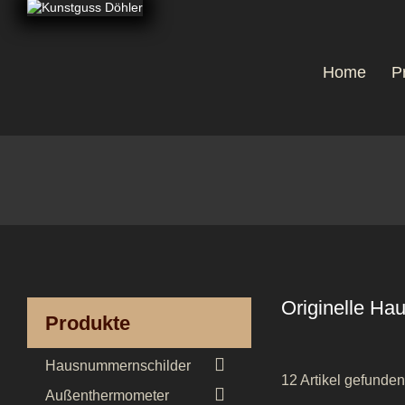
Home
P
Originelle H
Produkte

Hausnummernschilder
12 Artikel gefunden

Außenthermometer