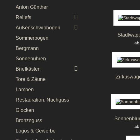
Anton Günther

Reliefs

Außenschwibbogen
Stadtwappe
Sommerbogen
Pr
ab
Bergmann
Sonnenuhren

Briefkästen
Zirkuswag
Tore & Zäune
Lampen
Restauration, Nachguss
Glocken
Sonnenblum
Bronzeguss
Pr
ab
Logos & Gewerbe