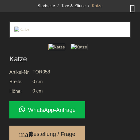

Startseite
Tore & Zäune
Katze
Katze
TOR058
Artikel-Nr.
0 cm
Breite:
0 cm
Höhe:
WhatsApp-Anfrage
mail
Bestellung / Frage