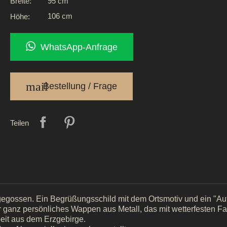
95 cm
Breite:
106 cm
Höhe:
WhatsApp-Anfrage
mail
Bestellung / Frage
Teilen
 gegossen. Ein Begrüßungsschild mit dem Ortsmotiv und ein "A
hr ganz persönliches Wappen aus Metall, das mit wetterfesten 
rbeit aus dem Erzgebirge.