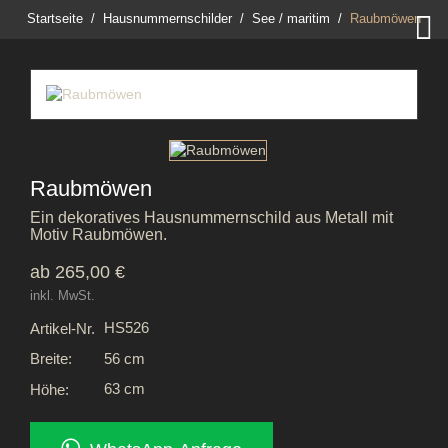

Startseite
Hausnummernschilder
See / maritim
Raubmöwen
Raubmöwen
Ein dekoratives Hausnummernschild aus Metall mit
Motiv Raubmöwen.
ab 265,00 €
inkl. MwSt.
HS526
Artikel-Nr.
56 cm
Breite:
63 cm
Höhe: