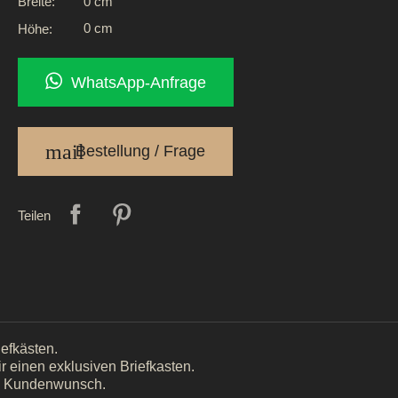
0 cm
Breite:
0 cm
Höhe:
WhatsApp-Anfrage
mail
Bestellung / Frage
Teilen
iefkästen.
ir einen exklusiven Briefkasten.
h Kundenwunsch.