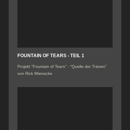
FOUNTAIN OF TEARS - TEIL 1
Projekt "Fountain of Tears" - "Quelle der Tränen"
von Rick Wienecke