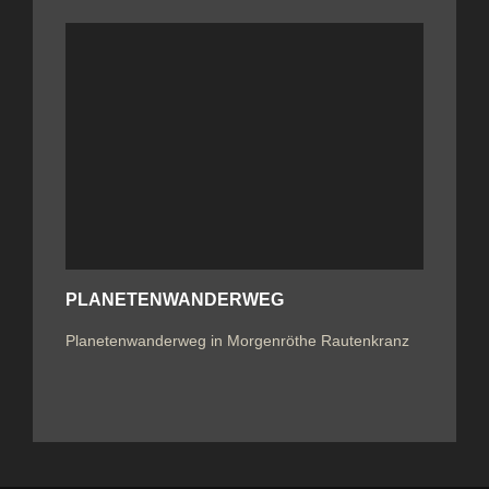
PLANETENWANDERWEG
Planetenwanderweg in Morgenröthe Rautenkranz