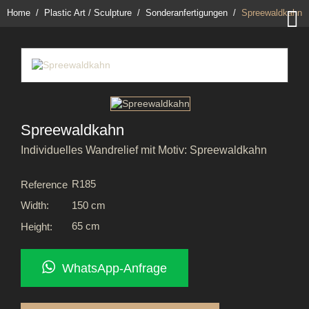

Home
Plastic Art / Sculpture
Sonderanfertigungen
Spreewaldkahn
Spreewaldkahn
Individuelles Wandrelief mit Motiv: Spreewaldkahn
R185
Reference
150 cm
Width:
65 cm
Height:
WhatsApp-Anfrage