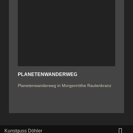
PLANETENWANDERWEG
Planetenwanderweg in Morgenröthe Rautenkranz

Kunstguss Döhler