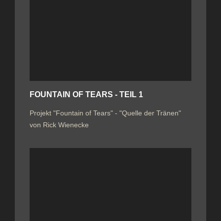
FOUNTAIN OF TEARS - TEIL 1
Projekt "Fountain of Tears" - "Quelle der Tränen"
von Rick Wienecke