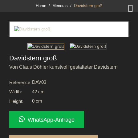

Home
Menoras
Davidstern groß
Davidstern groß
Von Claus Döhler kunstvoll gestalteter Davidstern
DAV03
Reference
42 cm
Width:
0 cm
Height:
WhatsApp-Anfrage