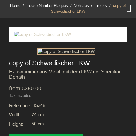

Home
House Number Plaques
Vehicles
Trucks
copy of
Schwedischer LKW
copy of Schwedischer LKW
Hausnummer aus Metall mit dem LKW der Spedition
Donath
from €380.00
Tax included
HS248
Reference
74 cm
Width:
50 cm
Height: