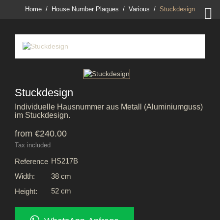

Home
House Number Plaques
Various
Stuckdesign
Stuckdesign
Individuelle Hausnummer aus Metall (Aluminiumguss)
im Stuckdesign.
from €240.00
Tax included
HS217B
Reference
38 cm
Width:
52 cm
Height: