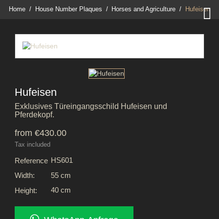

Home
House Number Plaques
Horses and Agriculture
Hufeisen
Hufeisen
Exklusives Türeingangsschild Hufeisen und
Pferdekopf.
from €430.00
Tax included
HS601
Reference
55 cm
Width:
40 cm
Height: