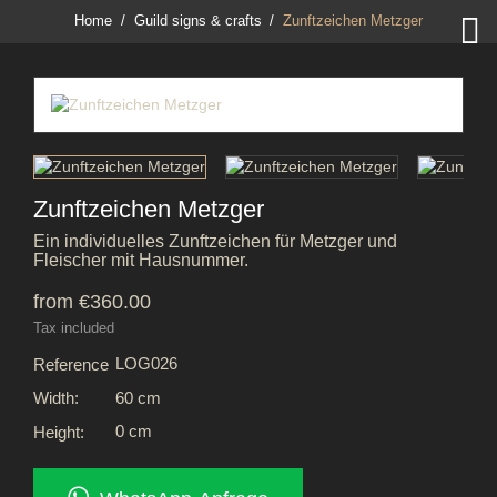

Home
Guild signs & crafts
Zunftzeichen Metzger
Zunftzeichen Metzger
Ein individuelles Zunftzeichen für Metzger und
Fleischer mit Hausnummer.
from €360.00
Tax included
LOG026
Reference
60 cm
Width:
0 cm
Height: